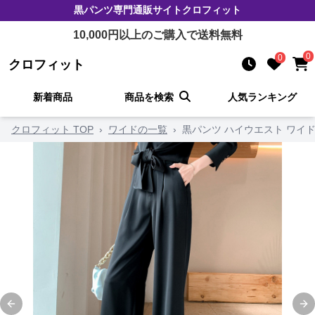
黒パンツ
専門通販サイト
クロフィット
10,000
円以上のご購入で送料無料
0
0
クロフィット
新着商品
商品を検索
人気ランキング
クロフィット TOP
›
ワイドの一覧
›
黒パンツ ハイウエスト ワイ
Previous slide
Ne