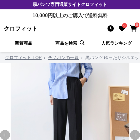
黒パンツ
専門通販サイト
クロフィット
10,000
円以上のご購入で送料無料
0
0
クロフィット
新着商品
商品を検索
人気ランキング
クロフィット TOP
›
チノパンの一覧
›
黒パンツ ゆったりシルエ
Previous slide
Ne