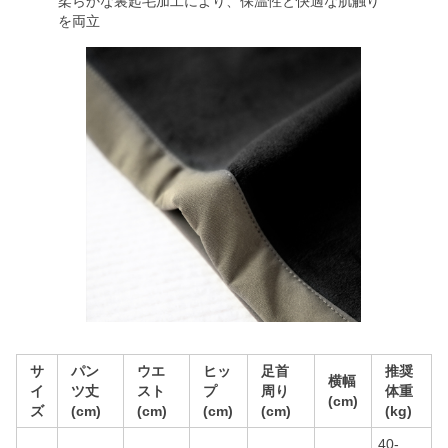
柔らかな裏起毛加工により、保温性と快適な肌触り
を両立
サ
パン
ウエ
ヒッ
足首
推奨
横幅
イ
ツ丈
スト
プ
周り
体重
(cm)
ズ
(cm)
(cm)
(cm)
(cm)
(kg)
40-