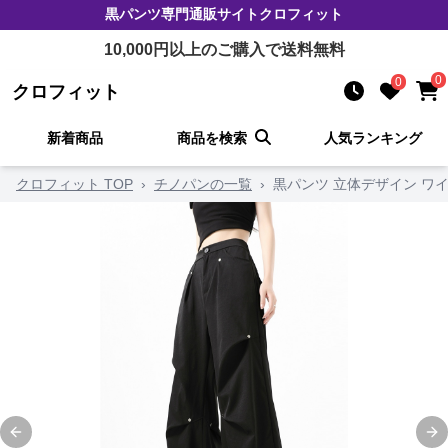
黒パンツ
専門通販サイト
クロフィット
10,000
円以上のご購入で送料無料
0
0
クロフィット
新着商品
商品を検索
人気ランキング
クロフィット TOP
›
チノパンの一覧
›
黒パンツ 立体デザイン ワ
Previous slide
Ne