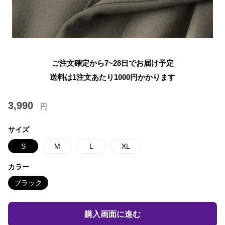
ご注文確定から7~28日でお届け予定
送料は1注文あたり
1000
円かかります
3,990
円
サイズ
S
M
L
XL
カラー
ブラック
購入画面に進む