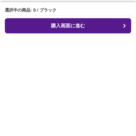
選択中の商品: S / ブラック
選択中の商品: S / ブラック
購入画面に進む
購入画面に進む
クロフィット
について
会社概要
利用規約