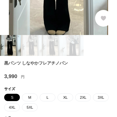
黒パンツ しなやかフレアチノパン
3,990
円
サイズ
S
M
L
XL
2XL
3XL
4XL
5XL