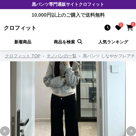
黒パンツ
専門通販サイト
クロフィット
10,000
円以上のご購入で送料無料
0
0
クロフィット
新着商品
商品を検索
人気ランキング
クロフィット TOP
›
チノパンの一覧
›
黒パンツ しなやかフレアチ
Previous slide
Ne