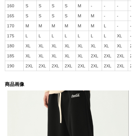
160
S
S
S
S
M
-
-
-
-
165
S
S
S
S
M
M
-
-
-
170
M
M
M
M
M
M
L
-
-
175
L
L
L
L
L
L
L
XL
-
180
XL
XL
XL
XL
XL
XL
XL
XL
2X
185
XL
XL
XL
XL
XL
2XL
2XL
2XL
2X
190
2XL
2XL
2XL
2XL
2XL
2XL
2XL
2XL
2X
商品画像