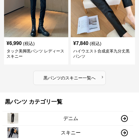
¥
6,990
¥
7,840
(税込)
(税込)
タック美脚黒パンツ レディース
ハイウエスト合成皮革九分丈黒
スキニー
パンツ
›
黒パンツ
の
スキニー
一覧へ
黒パンツ カテゴリ一覧
デニム
スキニー