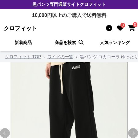
黒パンツ
専門通販サイト
クロフィット
10,000
円以上のご購入で送料無料
0
0
クロフィット
新着商品
商品を検索
人気ランキング
クロフィット TOP
›
ワイドの一覧
›
黒パンツ コカコーラ ゆった
Previous slide
Ne