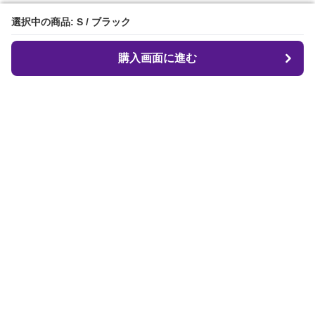
選択中の商品: S / ブラック
選択中の商品: S / ブラック
購入画面に進む
購入画面に進む
クロフィット
について
会社概要
利用規約