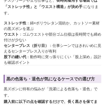
デスクワークや立ち仕事など、
長時間着用する場面では
「ストレッチ性」と「ウエスト構造」が決め手
になりま
す。
ストレッチ性
：綿×ポリウレタン混紡か、カットソー素材
の黒ズボンを選ぶ
ウエスト
：ゴムウエストや部分ゴム仕様は長時間でも締め
付けが少ない
センタープレス（折り目）
：仕事シーンではきれいめに見
えるセンタープレス入りが有利
股下の縫い代
：動作時に突っ張りにくい「股上深め」設計
も確認ポイント
黒の色落ち・退色が気になるケースでの選び方
黒ズボンに特有の悩みが「洗濯による色落ち・退色」で
す。
購入前に以下の点を確認するだけで、長く黒さを保てま