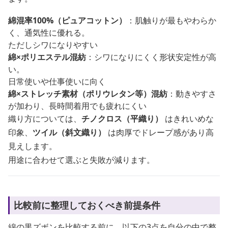
綿混率100%（ピュアコットン）
：肌触りが最もやわらか
く、通気性に優れる。
ただしシワになりやすい
綿×ポリエステル混紡
：シワになりにくく形状安定性が高
い。
日常使いや仕事使いに向く
綿×ストレッチ素材（ポリウレタン等）混紡
：動きやすさ
が加わり、長時間着用でも疲れにくい
織り方については、
チノクロス（平織り）
はきれいめな
印象、
ツイル（斜文織り）
は肉厚でドレープ感があり高
見えします。
用途に合わせて選ぶと失敗が減ります。
比較前に整理しておくべき前提条件
綿の黒ズボンを比較する前に、以下の3点を自分の中で整