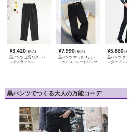
¥
3,420
¥
7,990
¥
5,860
(税込)
(税込)
(税込
黒パンツ 上質なストレ
黒パンツ すっきりシル
黒パンツ クラ
ッチスラックス
エットストレートパンツ
ンタープレスス
黒パンツでつくる大人の万能コーデ