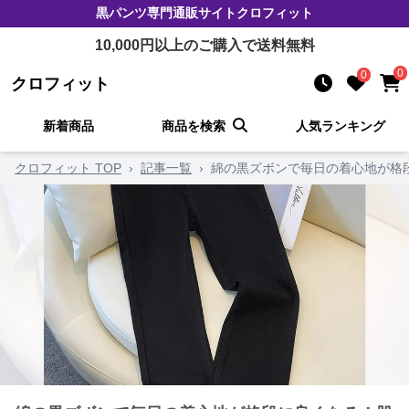
黒パンツ
専門通販サイト
クロフィット
10,000
円以上のご購入で送料無料
0
0
クロフィット
新着商品
商品を検索
人気ランキング
クロフィット TOP
›
記事一覧
›
綿の黒ズボンで毎日の着心地が格