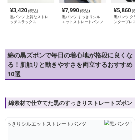
¥
3,420
¥
7,990
¥
5,860
(税込)
(税込)
(税込
黒パンツ 上質なストレ
黒パンツ すっきりシル
黒パンツ クラ
ッチスラックス
エットストレートパンツ
ンタープレスス
綿の黒ズボンで毎日の着心地が格段に良くな
る！肌触りと動きやすさを両立するおすすめ
10選
綿素材で仕立てた黒のすっきりストレートズボン