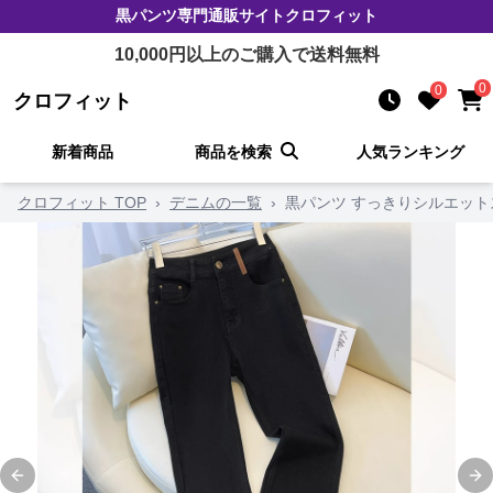
黒パンツ
専門通販サイト
クロフィット
10,000
円以上のご購入で送料無料
0
0
クロフィット
新着商品
商品を検索
人気ランキング
クロフィット TOP
›
デニムの一覧
›
黒パンツ すっきりシルエッ
Previous slide
Ne