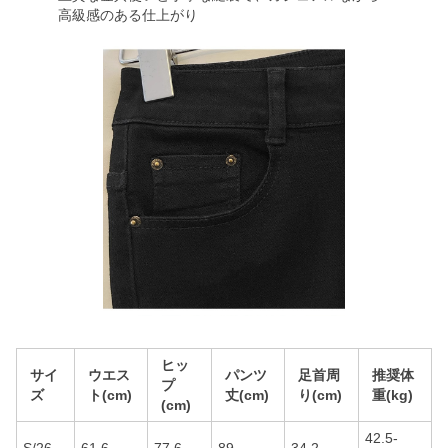
高級感のある仕上がり
ヒッ
サイ
ウエス
パンツ
足首周
推奨体
プ
ズ
ト(cm)
丈(cm)
り(cm)
重(kg)
(cm)
42.5-