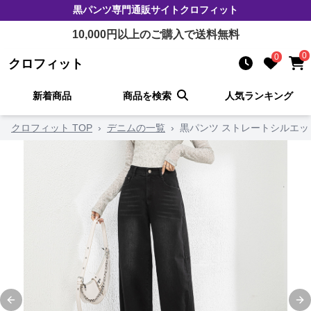
黒パンツ
専門通販サイト
クロフィット
10,000
円以上のご購入で送料無料
0
0
クロフィット
新着商品
商品を検索
人気ランキング
クロフィット TOP
›
デニムの一覧
›
黒パンツ ストレートシルエ
Previous slide
Ne