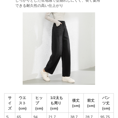
しっかりとした生地感で型崩れしにくく、長く愛用
できる耐久性の高い仕上がり
サ
ウエ
ヒッ
1/2太も
パン
後丈
前丈
イ
スト
プ
も周り
ツ丈
(cm)
(cm)
ズ
(cm)
(cm)
(cm)
(cm)
S
65
94
21.7
38.7
28.7
95.75