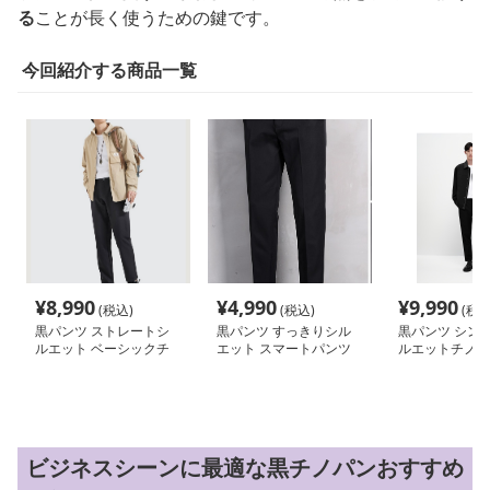
る
ことが長く使うための鍵です。
今回紹介する商品一覧
¥
8,990
¥
4,990
¥
9,990
(税込)
(税込)
(税込
黒パンツ ストレートシ
黒パンツ すっきりシル
黒パンツ シン
ルエット ベーシックチ
エット スマートパンツ
ルエットチノパ
ノパン
ビジネスシーンに最適な黒チノパンおすすめ