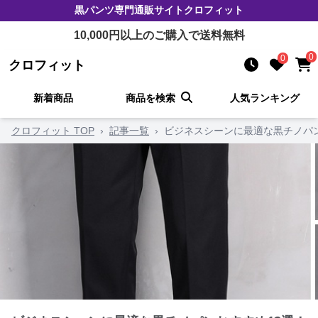
黒パンツ
専門通販サイト
クロフィット
10,000
円以上のご購入で送料無料
0
0
クロフィット
新着商品
商品を検索
人気ランキング
クロフィット TOP
›
記事一覧
›
ビジネスシーンに最適な黒チノパ