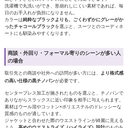
洗濯機で丸洗いができ、形崩れしにくい素材であれば、毎
日のお手入れが負担になりません。
カラーは
純粋なブラックよりも、ごくわずかにグレーがか
ったチャコールブラック
を選ぶと、スーツとのコーディネ
ートにも馴染みやすくなります。
商談・外回り・フォーマル寄りのシーンが多い人
の場合
取引先との商談や社外への訪問が多い方には、
より格式感
の高い仕様の黒チノパン
が必要です。
センタープレス加工が施されたものを選ぶと、チノパンで
ありながらスラックスに近い印象を相手に与えられます。
素材はウール混やコットン×ポリエステルのドレッシーな
質感のものが適しています。
ジャケットと合わせた際のウエストラインが綺麗に見える
よう、
高めのウエストライズ（ハイライズ）設計
のものを