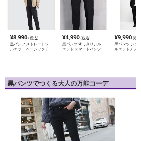
¥
8,990
¥
4,990
¥
9,990
(税込)
(税込)
(税込
黒パンツ ストレートシ
黒パンツ すっきりシル
黒パンツ シン
ルエット ベーシックチ
エット スマートパンツ
ルエットチノパ
ノパン
黒パンツでつくる大人の万能コーデ