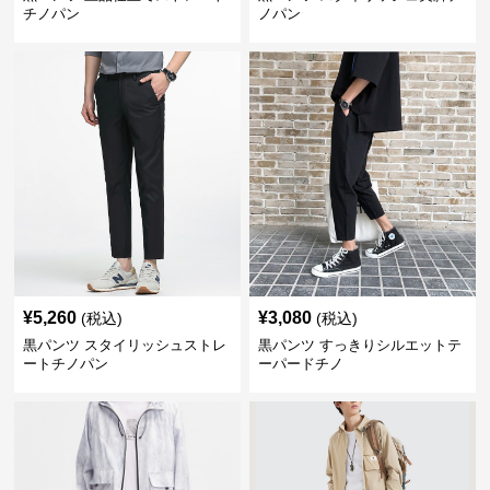
チノパン
ノパン
¥
5,260
¥
3,080
(税込)
(税込)
黒パンツ スタイリッシュストレ
黒パンツ すっきりシルエットテ
ートチノパン
ーパードチノ