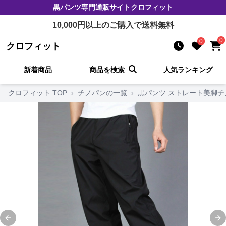
黒パンツ
専門通販サイト
クロフィット
10,000
円以上のご購入で送料無料
0
0
クロフィット
新着商品
商品を検索
人気ランキング
クロフィット TOP
›
チノパンの一覧
›
黒パンツ ストレート美脚チ
Previous slide
Ne