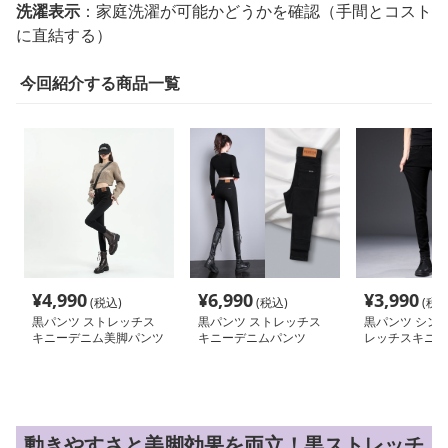
洗濯表示
：家庭洗濯が可能かどうかを確認（手間とコスト
に直結する）
今回紹介する商品一覧
¥
4,990
¥
6,990
¥
3,990
(税込)
(税込)
(税込
黒パンツ ストレッチス
黒パンツ ストレッチス
黒パンツ シン
キニーデニム美脚パンツ
キニーデニムパンツ
レッチスキニー
動きやすさと美脚効果を両立！黒ストレッチ