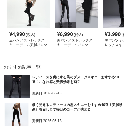
¥
4,990
¥
6,990
¥
3,990
(税込)
(税込)
(税込
黒パンツ ストレッチス
黒パンツ ストレッチス
黒パンツ シン
キニーデニム美脚パンツ
キニーデニムパンツ
レッチスキニー
おすすめ記事一覧
レディースを虜にする黒のダメージスキニーおすすめ10
選！こなれ感と美脚効果を両立
更新日
2026-06-18
細く見えるレディースの黒スキニーおすすめ10選！美脚効
果と着回し力で毎日のコーデが決まる
更新日
2026-06-18