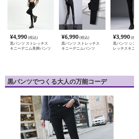
¥
4,990
¥
6,990
¥
3,990
(税込)
(税込)
(税込
黒パンツ ストレッチス
黒パンツ ストレッチス
黒パンツ シン
キニーデニム美脚パンツ
キニーデニムパンツ
レッチスキニー
黒パンツでつくる大人の万能コーデ