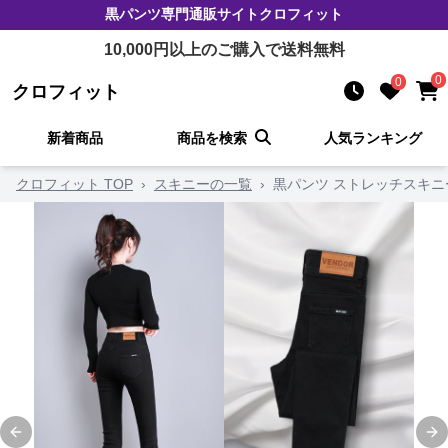
黒パンツ
専門通販サイト
クロフィット
10,000
円以上のご購入で送料無料
0
0
クロフィット
新着商品
商品を検索
人気ランキング
クロフィット TOP
›
スキニーの一覧
›
黒パンツ ストレッチスキ
Previous slide
Ne