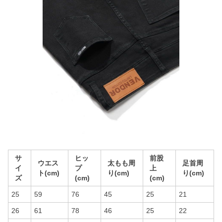
サ
ヒッ
前股
ウエス
太もも周
足首周
イ
プ
上
ト(cm)
り(cm)
り(cm)
ズ
(cm)
(cm)
25
59
76
45
25
21
26
61
78
46
25
22