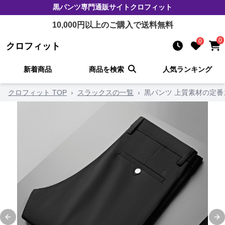
黒パンツ
専門通販サイト
クロフィット
10,000
円以上のご購入で送料無料
0
0
クロフィット
新着商品
商品を検索
人気ランキング
クロフィット TOP
›
スラックスの一覧
›
黒パンツ 上質素材の定番
Previous slide
Ne