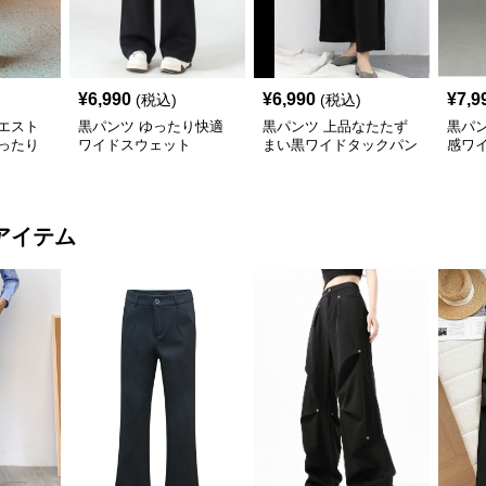
¥
6,990
¥
6,990
¥
7,9
(税込)
(税込)
エスト
黒パンツ ゆったり快適
黒パンツ 上品なたたず
黒パ
ったり
ワイドスウェット
まい黒ワイドタックパン
感ワ
ツ
アイテム