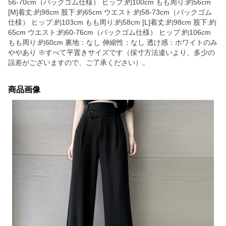
56-70cm（バックゴム仕様） ヒップ:約100cm もも周り:約56cm
[M]着丈:約98cm 股下:約65cm ウエスト:約58-73cm（バックゴム
仕様） ヒップ:約103cm もも周り:約58cm [L]着丈:約98cm 股下:約
65cm ウエスト:約60-76cm（バックゴム仕様） ヒップ:約106cm
もも周り:約60cm 裏地：なし 伸縮性：なし 透け感：ホワイトのみ
ややあり ※すべて平置きサイズです（採寸方法違いより、多少の
誤差がございますので、ご了承ください）。
商品画像