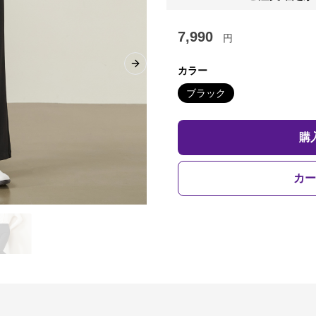
7,990
円
Next slide
カラー
ブラック
購
カー