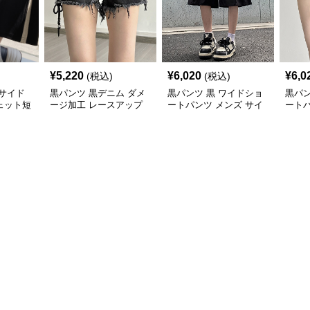
¥
5,220
¥
6,020
¥
6,0
(税込)
(税込)
サイド
黒パンツ 黒デニム ダメ
黒パンツ 黒 ワイドショ
黒パン
ェット短
ージ加工 レースアップ
ートパンツ メンズ サイ
ート
ショートパンツ レディ
ドベルト薄手
ジッ
ース