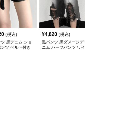
20
¥
4,820
¥
4,820
(税込)
(税込)
(税込)
ツ 黒デニム ショ
黒パンツ 黒ダメージデ
黒パンツ 黒ハイウェス
パンツ ベルト付き
ニム ハーフパンツ ワイ
トフリルショートパンツ
パー装飾
ドショートパンツ
レディース