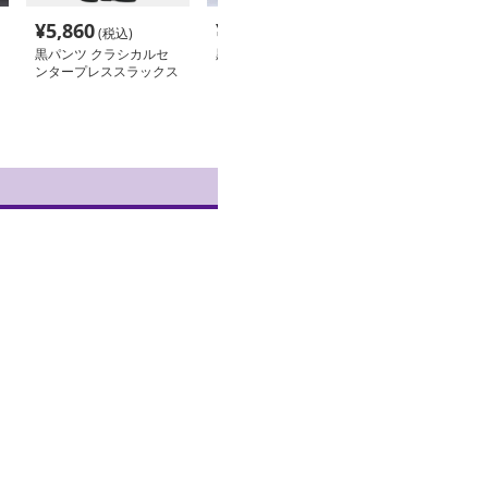
¥
5,860
¥
5,990
¥
6,990
(税込)
(税込)
(税込
黒パンツ クラシカルセ
黒パンツ スリムシルエ
黒パンツ スタ
ンタープレススラックス
ット美脚パンツ
ュ細身パンツ