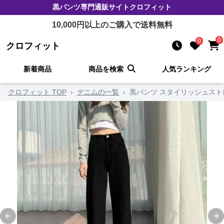
黒パンツ
専門通販サイト
クロフィット
10,000
円以上のご購入で送料無料
0
0
クロフィット
新着商品
商品を検索
人気ランキング
クロフィット TOP
›
デニムの一覧
›
黒パンツ スタイリッシュスト
Previous slide
Ne