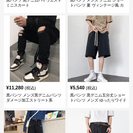
黒パンツ 黒デニムハイウエスト
黒パンツ メンズ デニム ショー
ミニスカート
トパンツ 夏 ヴィンテージ風 カ
ジュアル 五分丈
¥
11,280
¥
5,540
(税込)
(税込)
黒パンツ メンズ黒デニムパンツ
黒パンツ 黒デニム五分丈ショー
ダメージ加工ストリート系
トパンツ メンズ ゆったりワイド