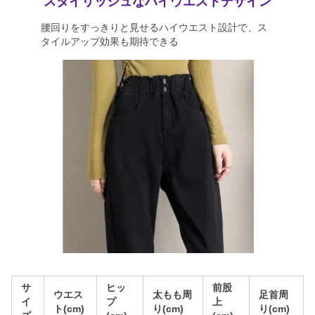
スタイリッシュなハイウエストデザイン
腰回りをすっきりと見せるハイウエスト設計で、ス
タイルアップ効果も期待できる
サ
ヒッ
前股
ウエス
太もも周
足首周
イ
プ
上
ト(cm)
り(cm)
り(cm)