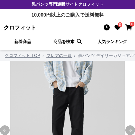
黒パンツ
専門通販サイト
クロフィット
10,000
円以上のご購入で送料無料
0
0
クロフィット
新着商品
商品を検索
人気ランキング
クロフィット TOP
›
フレアの一覧
›
黒パンツ デイリーカジュアル
Previous slide
Ne