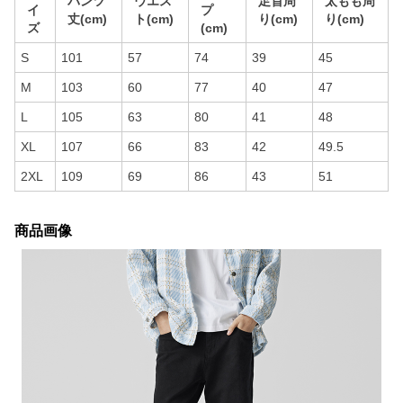
パンツ
ウエス
足首周
太もも周
イ
プ
丈(cm)
ト(cm)
り(cm)
り(cm)
ズ
(cm)
S
101
57
74
39
45
M
103
60
77
40
47
L
105
63
80
41
48
XL
107
66
83
42
49.5
2XL
109
69
86
43
51
商品画像