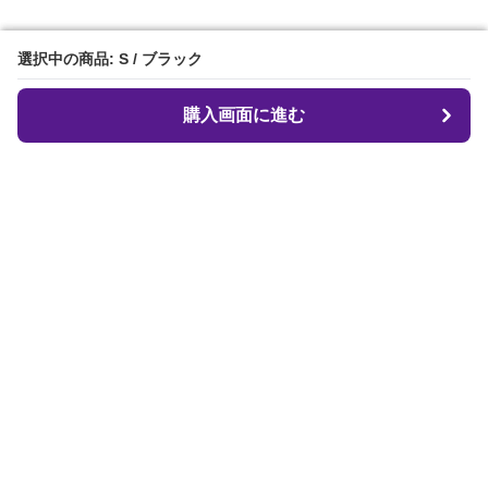
選択中の商品: S / ブラック
選択中の商品: S / ブラック
購入画面に進む
購入画面に進む
クロフィット
について
会社概要