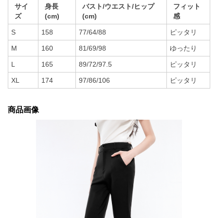
サイ
身長
バスト/ウエスト/ヒップ
フィット
ズ
(cm)
(cm)
感
S
158
77/64/88
ピッタリ
M
160
81/69/98
ゆったり
L
165
89/72/97.5
ピッタリ
XL
174
97/86/106
ピッタリ
商品画像