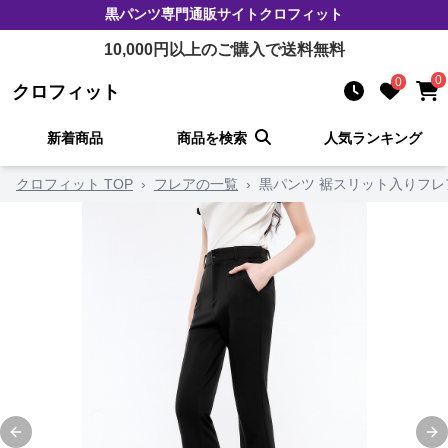
黒パンツ
専門通販サイト
クロフィット
10,000
円以上のご購入で送料無料
0
0
クロフィット
新着商品
商品を検索
人気ランキング
クロフィット TOP
›
フレアの一覧
›
黒パンツ 裾スリット入りフレ
Previous slide
Ne