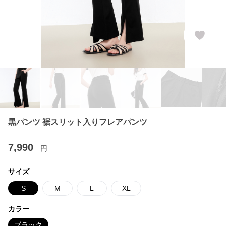
黒パンツ 裾スリット入りフレアパンツ
7,990
円
サイズ
S
M
L
XL
カラー
ブラック