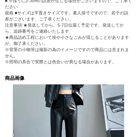
■ ※採寸に2-3cmの誤差が生じる場合がございますので、ご了承く
ださい
規格 ■サイズは平置きサイズです。素人採寸ですので、若干の誤
差がございます、ご了承ください。
注意事項:★発送してから、5-7日位届く予定です。発送してか
ら、追跡番号をご連絡いたします、
★商品詰め工程において埃や小さなごみが混じることがあります
が、御了承ください。
※背景の小物等は撮影の為のイメージですので商品には含まれま
せん。
※照明の具合で実際とは色合いが異なる場合があります。
商品画像