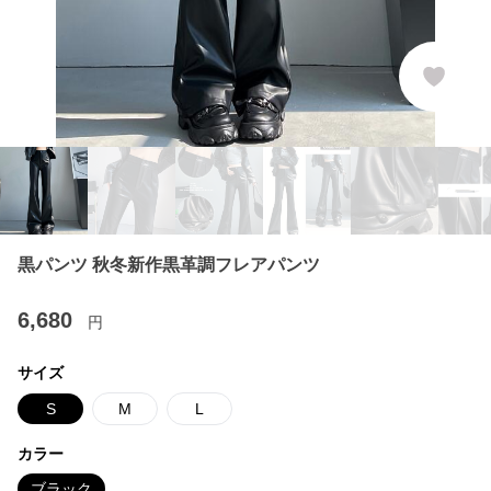
黒パンツ 秋冬新作黒革調フレアパンツ
6,680
円
サイズ
S
M
L
カラー
ブラック