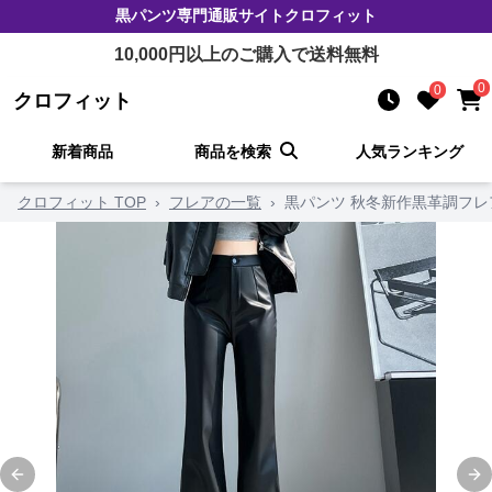
黒パンツ
専門通販サイト
クロフィット
10,000
円以上のご購入で送料無料
0
0
クロフィット
新着商品
商品を検索
人気ランキング
クロフィット TOP
›
フレアの一覧
›
黒パンツ 秋冬新作黒革調フレ
Previous slide
Ne