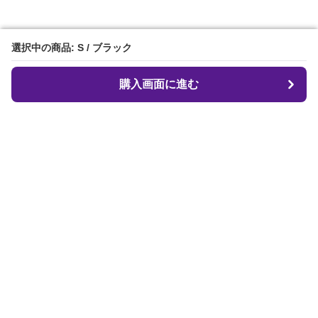
選択中の商品: S / ブラック
選択中の商品: S / ブラック
購入画面に進む
購入画面に進む
クロフィット
について
会社概要