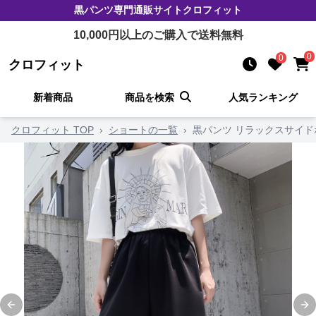
黒パンツ
専門通販サイト
クロフィット
10,000
円以上のご購入で送料無料
0
0
クロフィット
新着商品
商品を検索
人気ランキング
クロフィット TOP
›
ショートの一覧
›
黒パンツ リラックスサイ
Previous slide
Ne