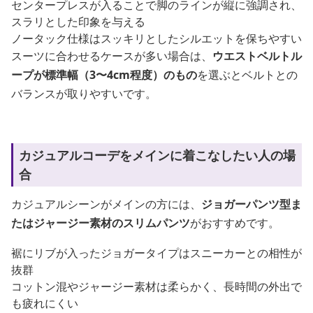
センタープレスが入ることで脚のラインが縦に強調され、
スラリとした印象を与える
ノータック仕様はスッキリとしたシルエットを保ちやすい
スーツに合わせるケースが多い場合は、
ウエストベルトル
ープが標準幅（3〜4cm程度）のもの
を選ぶとベルトとの
バランスが取りやすいです。
カジュアルコーデをメインに着こなしたい人の場
合
カジュアルシーンがメインの方には、
ジョガーパンツ型ま
たはジャージー素材のスリムパンツ
がおすすめです。
裾にリブが入ったジョガータイプはスニーカーとの相性が
抜群
コットン混やジャージー素材は柔らかく、長時間の外出で
も疲れにくい