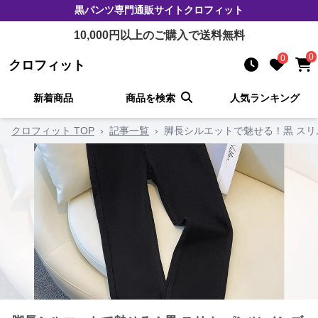
黒パンツ
専門通販サイト
クロフィット
10,000
円以上のご購入で送料無料
0
0
クロフィット
新着商品
商品を検索
人気ランキング
クロフィット TOP
›
記事一覧
›
脚長シルエットで魅せる！黒 スリム