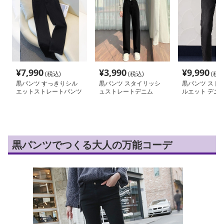
¥
7,990
¥
3,990
¥
9,990
(税込)
(税込)
(税込
黒パンツ すっきりシル
黒パンツ スタイリッシ
黒パンツ ストレ
エットストレートパンツ
ュストレートデニム
ルエット デニ
黒パンツでつくる大人の万能コーデ