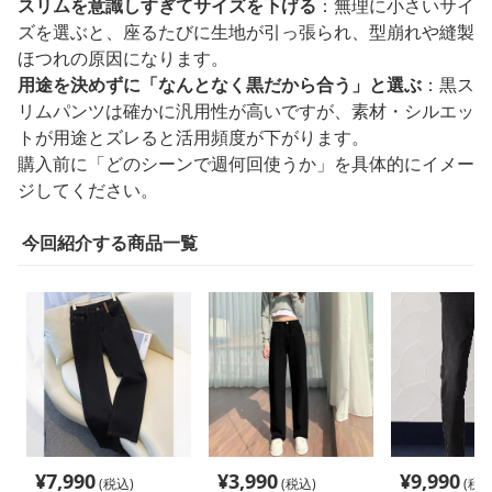
スリムを意識しすぎてサイズを下げる
：無理に小さいサイ
ズを選ぶと、座るたびに生地が引っ張られ、型崩れや縫製
ほつれの原因になります。
用途を決めずに「なんとなく黒だから合う」と選ぶ
：黒ス
リムパンツは確かに汎用性が高いですが、素材・シルエッ
トが用途とズレると活用頻度が下がります。
購入前に「どのシーンで週何回使うか」を具体的にイメー
ジしてください。
今回紹介する商品一覧
¥
7,990
¥
3,990
¥
9,990
(税込)
(税込)
(税込