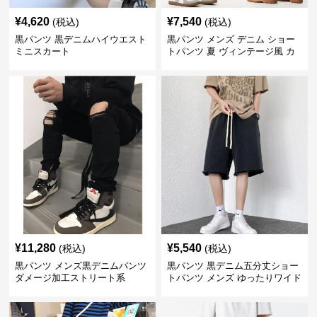
¥
4,620
¥
7,540
(税込)
(税込)
黒パンツ 黒デニムハイウエスト
黒パンツ メンズ デニム ショー
ミニスカート
トパンツ 夏 ヴィンテージ風 カ
ジュアル 五分丈
¥
11,280
¥
5,540
(税込)
(税込)
黒パンツ メンズ黒デニムパンツ
黒パンツ 黒デニム五分丈ショー
ダメージ加工ストリート系
トパンツ メンズ ゆったりワイド