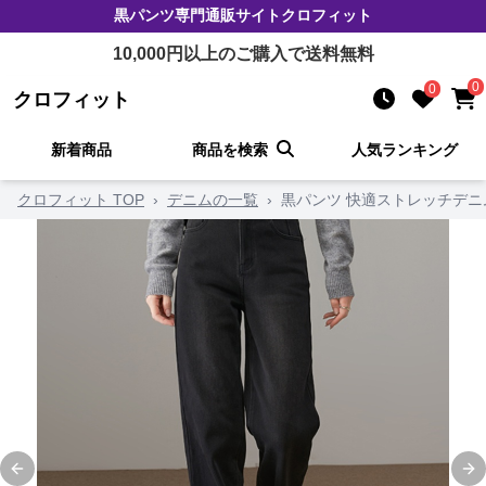
黒パンツ
専門通販サイト
クロフィット
10,000
円以上のご購入で送料無料
0
0
クロフィット
新着商品
商品を検索
人気ランキング
クロフィット TOP
›
デニムの一覧
›
黒パンツ 快適ストレッチデ
Previous slide
Ne