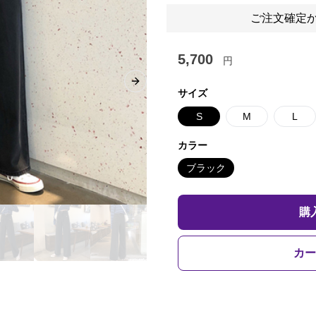
ご注文確定か
5,700
円
Next slide
サイズ
S
M
L
カラー
ブラック
購
カー