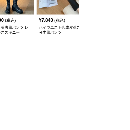
90
¥
7,840
¥
6,440
(税込)
(税込)
(税込)
ク美脚黒パンツ レ
ハイウエスト合成皮革九
シフォンスカート付きレ
ーススキニー
分丈黒パンツ
ギンス黒パンツ