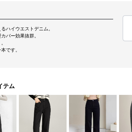
えるハイウエストデニム。
型カバー効果抜群。
り。
一本です。
イテム