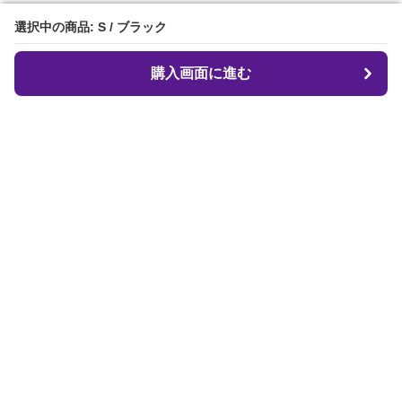
選択中の商品: S / ブラック
選択中の商品: S / ブラック
購入画面に進む
購入画面に進む
クロフィット
について
会社概要
利用規約