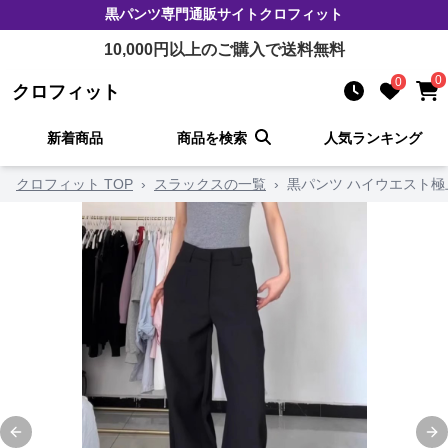
黒パンツ
専門通販サイト
クロフィット
10,000
円以上のご購入で送料無料
0
0
クロフィット
新着商品
商品を検索
人気ランキング
クロフィット TOP
›
スラックスの一覧
›
黒パンツ ハイウエスト
Previous slide
Ne