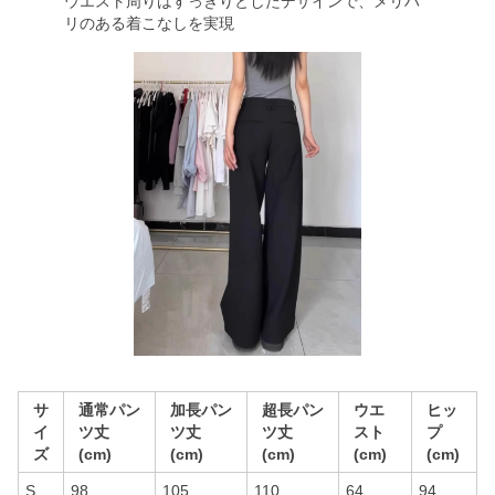
ウエスト周りはすっきりとしたデザインで、メリハ
リのある着こなしを実現
サ
通常パン
加長パン
超長パン
ウエ
ヒッ
イ
ツ丈
ツ丈
ツ丈
スト
プ
ズ
(cm)
(cm)
(cm)
(cm)
(cm)
S
98
105
110
64
94