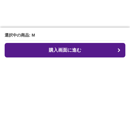
選択中の商品: M
選択中の商品: M
購入画面に進む
購入画面に進む
クロフィット
について