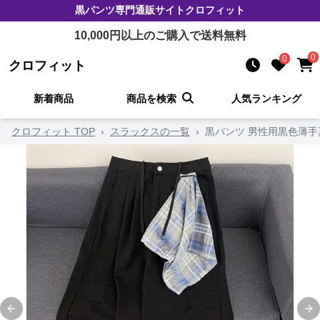
黒パンツ
専門通販サイト
クロフィット
10,000
円以上のご購入で送料無料
0
0
クロフィット
新着商品
商品を検索
人気ランキング
クロフィット TOP
›
スラックスの一覧
›
黒パンツ 男性用黒色薄手
Previous slide
Ne