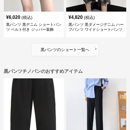
¥
6,020
¥
4,820
(税込)
(税込)
黒パンツ 黒デニム ショートパン
黒パンツ 黒ダメージデニム ハー
ツ ベルト付き ジッパー装飾
フパンツ ワイドショートパンツ
›
黒パンツ
の
ショート
一覧へ
黒パンツチノパンのおすすめアイテム