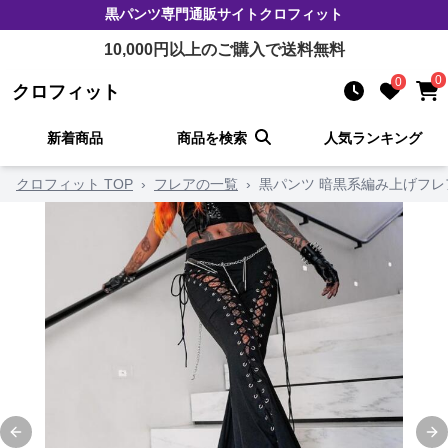
黒パンツ
専門通販サイト
クロフィット
10,000
円以上のご購入で送料無料
0
0
クロフィット
新着商品
商品を検索
人気ランキング
クロフィット TOP
›
フレアの一覧
›
黒パンツ 暗黒系編み上げフレ
Previous slide
Ne