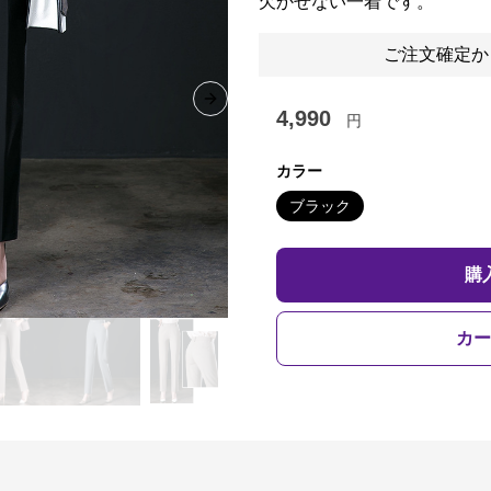
欠かせない一着です。
ご注文確定か
Next slide
4,990
円
カラー
ブラック
購
カー