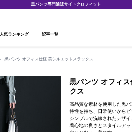
黒パンツ
専門通販サイト
クロフィット
人気ランキング
記事一覧
›
黒パンツ オフィス仕様 美シルエットスラックス
黒パンツ オフィス
クス
高品質な素材を使用した黒パ
特性を持ち、日常使いからビ
シンプルで洗練されたデザイ
着心地の良さとスタイルアッ