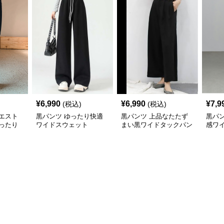
¥
6,990
¥
6,990
¥
7,9
(税込)
(税込)
エスト
黒パンツ ゆったり快適
黒パンツ 上品なたたず
黒パ
ったり
ワイドスウェット
まい黒ワイドタックパン
感ワ
ツ