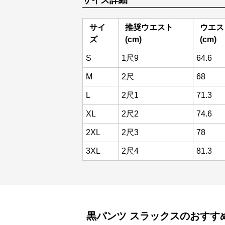
サイズ詳細
サイ
推奨ウエスト
ウエス
ズ
(cm)
(cm)
S
1尺9
64.6
M
2尺
68
L
2尺1
71.3
XL
2尺2
74.6
2XL
2尺3
78
3XL
2尺4
81.3
黒パンツ
スラックス
のおすす