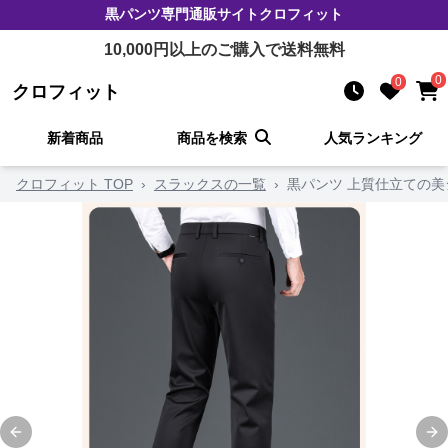
黒パンツ
専門通販サイト
クロフィット
10,000
円以上のご購入で送料無料
0
0
クロフィット
新着商品
商品を検索
人気ランキング
クロフィット TOP
›
スラックスの一覧
›
黒パンツ 上質仕立ての
Previous slide
Ne