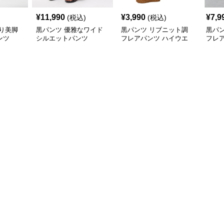
¥
11,990
¥
3,990
¥
7,9
(税込)
(税込)
り美脚
黒パンツ 優雅なワイド
黒パンツ リブニット調
黒パ
ンツ
シルエットパンツ
フレアパンツ ハイウエ
フレ
スト
エッ