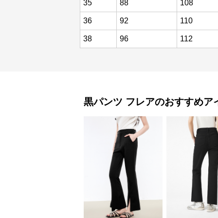
35
88
108
36
92
110
38
96
112
黒パンツ
フレア
のおすすめア