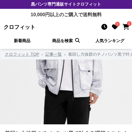
黒パンツ
専門通販サイト
クロフィット
10,000
円以上のご購入で送料無料
0
0
クロフィット
新着商品
商品を検索
人気ランキング
クロフィット TOP
›
記事一覧
›
着回し力抜群のチノパンツ黒で叶