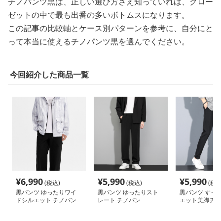
チノパンツ黒は、正しい選び方さえ知っていれば、クロー
ゼットの中で最も出番の多いボトムスになります。
この記事の比較軸とケース別パターンを参考に、自分にと
って本当に使えるチノパンツ黒を選んでください。
今回紹介した商品一覧
¥
6,990
¥
5,990
¥
5,990
(税込)
(税込)
(税込
黒パンツ ゆったりワイ
黒パンツ ゆったりスト
黒パンツ すっ
ドシルエット チノパン
レート チノパン
エット美脚チノ