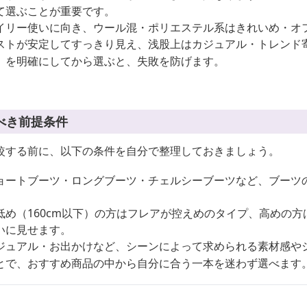
て選ぶことが重要です。
イリー使いに向き、ウール混・ポリエステル系はきれいめ・オ
ストが安定してすっきり見え、浅股上はカジュアル・トレンド
」を明確にしてから選ぶと、失敗を防げます。
べき前提条件
較する前に、以下の条件を自分で整理しておきましょう。
ョートブーツ・ロングブーツ・チェルシーブーツなど、ブーツ
低め（160cm以下）の方はフレアが控えめのタイプ、高めの
いに見せます。
ジュアル・お出かけなど、シーンによって求められる素材感や
とで、おすすめ商品の中から自分に合う一本を迷わず選べます