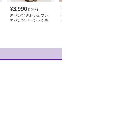
¥
3,990
¥
5,990
¥
3,990
(税込)
(税込)
(税込
黒パンツ きれいめフレ
黒パンツ ウエストゴム
黒パンツ 美脚
アパンツ ベーシックモ
入りストレート美脚スラ
ストレッチフレ
デル
ックス