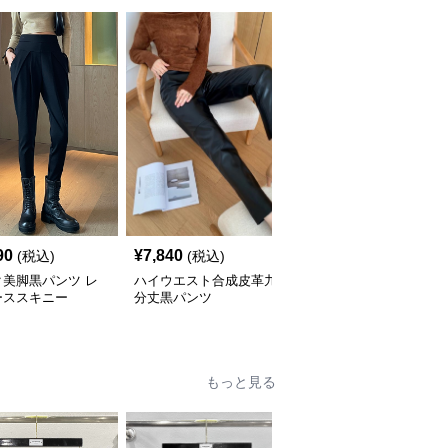
90
¥
7,840
¥
6,440
(税込)
(税込)
(税込)
ク美脚黒パンツ レ
ハイウエスト合成皮革九
シフォンスカート付きレ
ーススキニー
分丈黒パンツ
ギンス黒パンツ
もっと見る