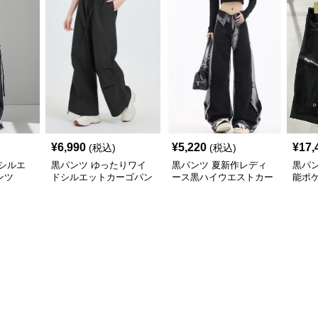
¥
6,990
¥
5,220
¥
17,
(税込)
(税込)
シルエ
黒パンツ ゆったりワイ
黒パンツ 夏新作レディ
黒パ
ンツ
ドシルエットカーゴパン
ース黒ハイウエストカー
能ポ
ツ
ゴワイドパンツ
パン