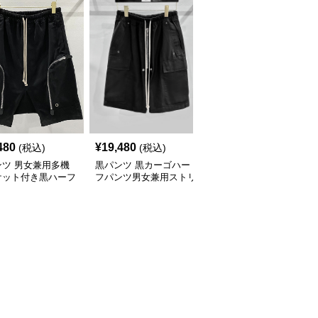
480
¥
19,480
¥
12,080
(税込)
(税込)
(税込)
ンツ 男女兼用多機
黒パンツ 黒カーゴハー
黒パンツ 多機能ポケッ
ケット付き黒ハーフ
フパンツ男女兼用ストリ
ト付き黒カーゴパンツ男
ツ春夏新作 カーゴ
ート系春夏
女兼用