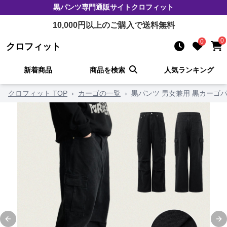
黒パンツ
専門通販サイト
クロフィット
10,000
円以上のご購入で送料無料
0
0
クロフィット
新着商品
商品を検索
人気ランキング
クロフィット TOP
›
カーゴの一覧
›
黒パンツ 男女兼用 黒カーゴパ
Previous slide
Ne