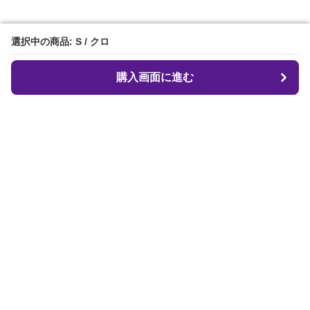
選択中の商品: S / クロ
選択中の商品: S / クロ
購入画面に進む
購入画面に進む
クロフィット
について
会社概要