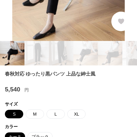
春秋対応 ゆったり黒パンツ 上品な紳士風
5,540
円
サイズ
S
M
L
XL
カラー
カーキ
ブラック