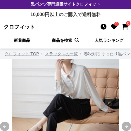
黒パンツ
専門通販サイト
クロフィット
10,000
円以上のご購入で送料無料
0
0
クロフィット
新着商品
商品を検索
人気ランキング
クロフィット TOP
›
スラックスの一覧
›
春秋対応 ゆったり黒パン
Previous slide
Ne