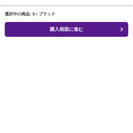
選択中の商品: S / ブラック
選択中の商品: S / ブラック
購入画面に進む
購入画面に進む
クロフィット
について
会社概要