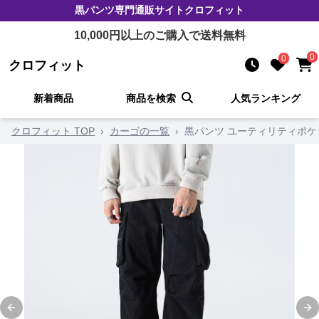
黒パンツ
専門通販サイト
クロフィット
10,000
円以上のご購入で送料無料
0
0
クロフィット
新着商品
商品を検索
人気ランキング
クロフィット TOP
›
カーゴの一覧
›
黒パンツ ユーティリティポ
Previous slide
Ne