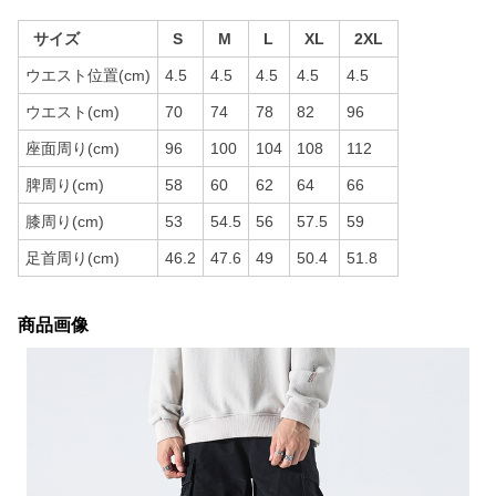
サイズ
S
M
L
XL
2XL
ウエスト位置(cm)
4.5
4.5
4.5
4.5
4.5
ウエスト(cm)
70
74
78
82
96
座面周り(cm)
96
100
104
108
112
脾周り(cm)
58
60
62
64
66
膝周り(cm)
53
54.5
56
57.5
59
足首周り(cm)
46.2
47.6
49
50.4
51.8
商品画像