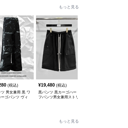
もっと見る
280
¥
19,480
¥
10,740
(税込)
(税込)
(税込)
ツ 男女兼用 黒 ワ
黒パンツ 黒カーゴハー
黒パンツ 男女兼用 黒カ
カーゴパンツ ヴィ
フパンツ男女兼用ストリ
ーゴパンツ ストリート
ージ風
ート系春夏
系 綿100%
もっと見る