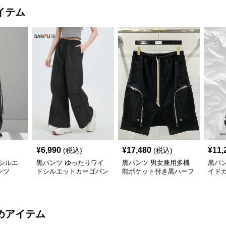
イテム
¥
6,990
¥
17,480
¥
11,
(税込)
(税込)
シルエ
黒パンツ ゆったりワイ
黒パンツ 男女兼用多機
黒パン
ンツ
ドシルエットカーゴパン
能ポケット付き黒ハーフ
イド
ツ
パンツ春夏新作 カーゴ
ンテ
めアイテム