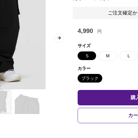
ご注文確定か
4,990
円
Next slide
サイズ
S
M
L
カラー
ブラック
購
カー