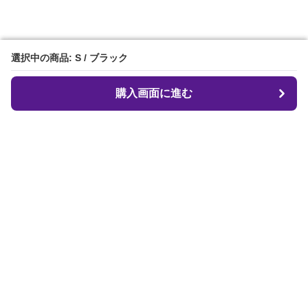
選択中の商品: S / ブラック
選択中の商品: S / ブラック
購入画面に進む
購入画面に進む
クロフィット
について