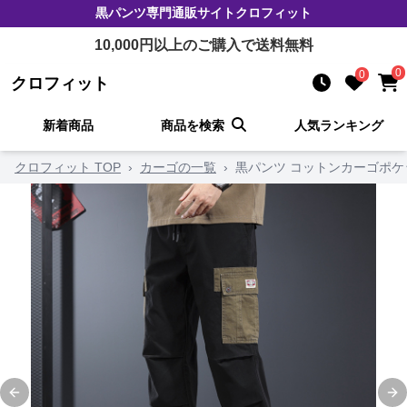
黒パンツ
専門通販サイト
クロフィット
10,000
円以上のご購入で送料無料
0
0
クロフィット
新着商品
商品を検索
人気ランキング
クロフィット TOP
›
カーゴの一覧
›
黒パンツ コットンカーゴポケ
Previous slide
Ne