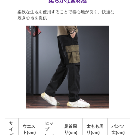
柔らかな素材感
柔軟な生地を使用することで着心地が良く、快適な
履き心地を提供
サ
ヒッ
ウエス
足首周
太もも周
パンツ
イ
プ
ト(cm)
り(cm)
り(cm)
丈(cm)