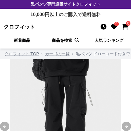
黒パンツ
専門通販サイト
クロフィット
10,000
円以上のご購入で送料無料
0
0
クロフィット
新着商品
商品を検索
人気ランキング
クロフィット TOP
›
カーゴの一覧
›
黒パンツ ドローコード付き
Previous slide
Ne