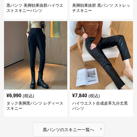
黒パンツ 美脚効果抜群ハイウエ
美脚効果抜群 黒パンツ ストレッ
ストスキニーパンツ
チスキニー
¥
6,990
¥
7,840
(税込)
(税込)
タック美脚黒パンツ レディース
ハイウエスト合成皮革九分丈黒
スキニー
パンツ
›
黒パンツ
の
スキニー
一覧へ