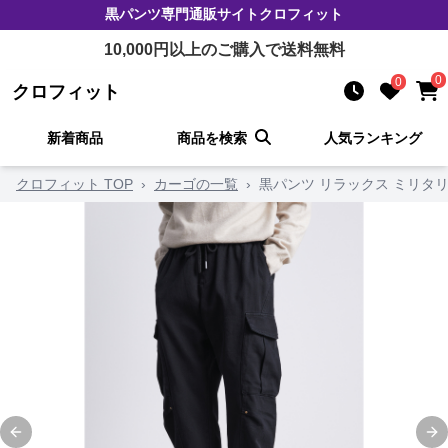
黒パンツ
専門通販サイト
クロフィット
10,000
円以上のご購入で送料無料
0
0
クロフィット
新着商品
商品を検索
人気ランキング
クロフィット TOP
›
カーゴの一覧
›
黒パンツ リラックス ミリタ
Previous slide
Ne