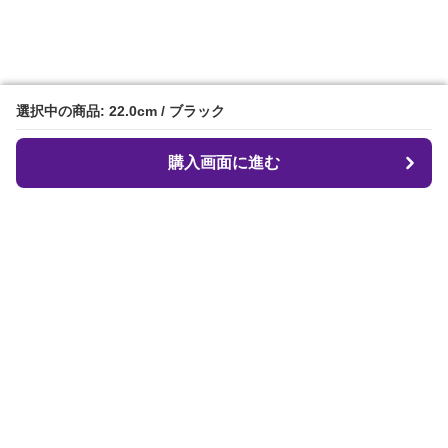
選択中の商品: 22.0cm / ブラック
選択中の商品: 22.0cm / ブラック
購入画面に進む
購入画面に進む
クロフィット
について