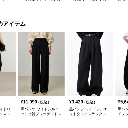
ツ
ゴワイドパンツ
パン
めアイテム
¥
11,990
¥
3,420
¥
5,6
(税込)
(税込)
りドロ
黒パンツ ワイドシルエ
黒パンツ ワイドシルエ
黒パ
クスス
ット上質プレーテッドス
ットタックスラックス
ドレ
ラックス