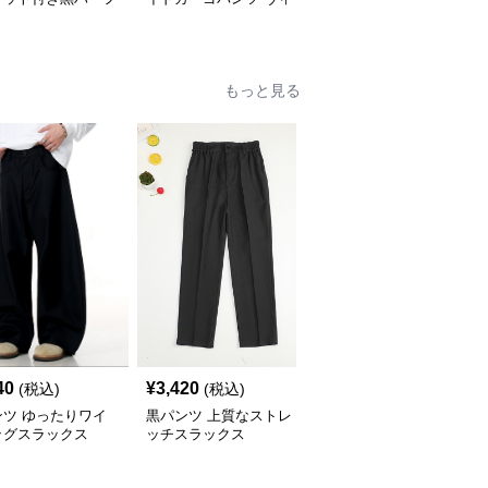
ツ春夏新作 カーゴ
ンテージ風
ート系春夏
もっと見る
40
¥
3,420
¥
4,990
(税込)
(税込)
(税込)
ンツ ゆったりワイ
黒パンツ 上質なストレ
黒パンツ ストレートハ
ッグスラックス
ッチスラックス
イウエストスラックス