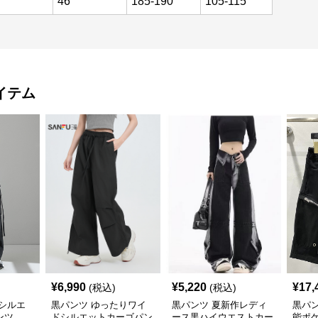
46
185-190
105-115
イテム
¥
6,990
¥
5,220
¥
17,
(税込)
(税込)
シルエ
黒パンツ ゆったりワイ
黒パンツ 夏新作レディ
黒パ
ンツ
ドシルエットカーゴパン
ース黒ハイウエストカー
能ポ