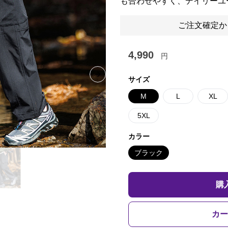
も合わせやすく、デイリーユ
ご注文確定か
4,990
円
Next slide
サイズ
M
L
XL
5XL
カラー
ブラック
購
カー