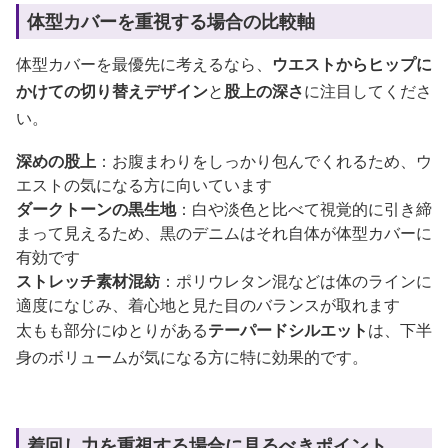
体型カバーを重視する場合の比較軸
体型カバーを最優先に考えるなら、
ウエストからヒップに
かけての切り替えデザイン
と
股上の深さ
に注目してくださ
い。
深めの股上
：お腹まわりをしっかり包んでくれるため、ウ
エストの気になる方に向いています
ダークトーンの黒生地
：白や淡色と比べて視覚的に引き締
まって見えるため、黒のデニムはそれ自体が体型カバーに
有効です
ストレッチ素材混紡
：ポリウレタン混などは体のラインに
適度になじみ、着心地と見た目のバランスが取れます
太もも部分にゆとりがある
テーパードシルエット
は、下半
身のボリュームが気になる方に特に効果的です。
着回し力を重視する場合に見るべきポイント