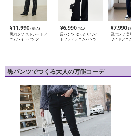
¥
11,990
¥
6,990
¥
7,990
(税込)
(税込)
(税込
黒パンツ ストレートデ
黒パンツ ゆったりワイ
黒パンツ 美脚
ニムワイドパンツ
ドフレアデニムパンツ
ワイドデニムパ
黒パンツでつくる大人の万能コーデ