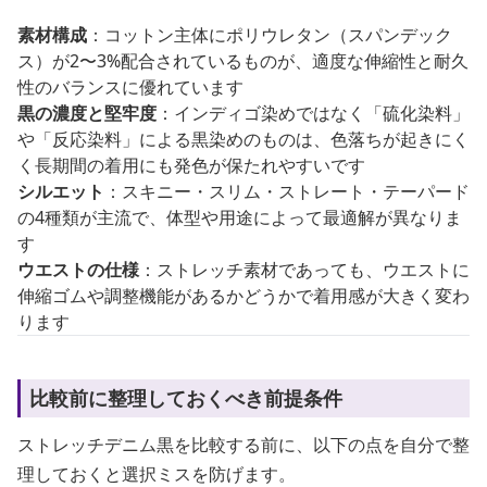
素材構成
：コットン主体にポリウレタン（スパンデック
ス）が2〜3%配合されているものが、適度な伸縮性と耐久
性のバランスに優れています
黒の濃度と堅牢度
：インディゴ染めではなく「硫化染料」
や「反応染料」による黒染めのものは、色落ちが起きにく
く長期間の着用にも発色が保たれやすいです
シルエット
：スキニー・スリム・ストレート・テーパード
の4種類が主流で、体型や用途によって最適解が異なりま
す
ウエストの仕様
：ストレッチ素材であっても、ウエストに
伸縮ゴムや調整機能があるかどうかで着用感が大きく変わ
ります
比較前に整理しておくべき前提条件
ストレッチデニム黒を比較する前に、以下の点を自分で整
理しておくと選択ミスを防げます。