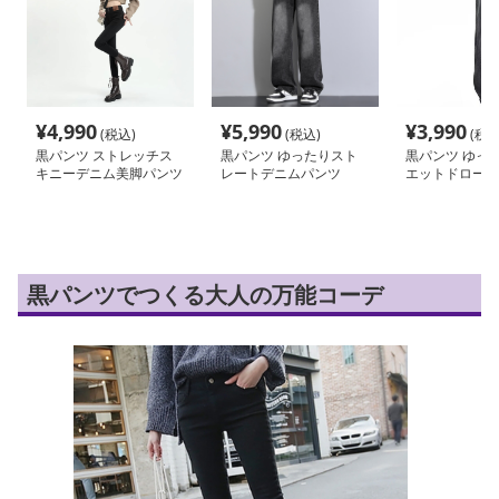
¥
4,990
¥
5,990
¥
3,990
(税込)
(税込)
(税込
黒パンツ ストレッチス
黒パンツ ゆったりスト
黒パンツ ゆっ
キニーデニム美脚パンツ
レートデニムパンツ
エットドローコ
ム
黒パンツでつくる大人の万能コーデ