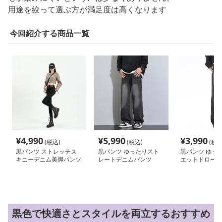
用途を絞って選ぶ方が満足度は高くなります
今回紹介する商品一覧
¥
4,990
¥
5,990
¥
3,990
(税込)
(税込)
(税込
黒パンツ ストレッチス
黒パンツ ゆったりスト
黒パンツ ゆっ
キニーデニム美脚パンツ
レートデニムパンツ
エットドローコ
ム
黒色で快適さとスタイルを両立するおすすめ