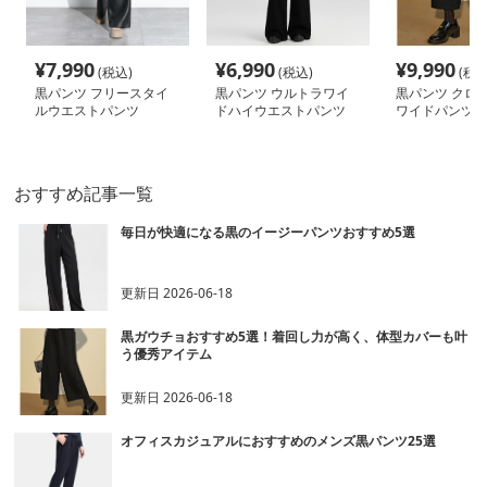
¥
7,990
¥
6,990
¥
9,990
(税込)
(税込)
(税込
黒パンツ フリースタイ
黒パンツ ウルトラワイ
黒パンツ クロ
ルウエストパンツ
ドハイウエストパンツ
ワイドパンツ 
おすすめ記事一覧
毎日が快適になる黒のイージーパンツおすすめ5選
更新日
2026-06-18
黒ガウチョおすすめ5選！着回し力が高く、体型カバーも叶
う優秀アイテム
更新日
2026-06-18
オフィスカジュアルにおすすめのメンズ黒パンツ25選