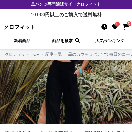
黒パンツ
専門通販サイト
クロフィット
10,000
円以上のご購入で送料無料
0
0
クロフィット
新着商品
商品を検索
人気ランキング
クロフィット TOP
›
記事一覧
›
黒のガウチョパンツで毎日のコー